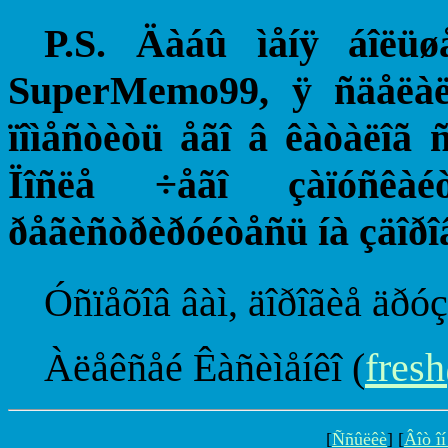
P.S. Äàáû ìåíÿ áîëüø
SuperMemo99, ÿ ñäåëà
ïîìåñòèòü åãî â êàòàëîã 
Ïîñëå ÷åãî çàïóñêàé
ðåãèñòðèðóéòåñü íà çäîðîâ
Óñïåõîâ âàì, äîðîãèå äðó
Àëåêñåé Êàñèìåíêî (
fres
[
Ññûëêè
] [
Âîò îí