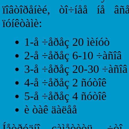
ïîâòîðåíèé, òî÷íåå íå â
ïóíêòàìè:
1-å ÷åðåç 20 ìèíóò
2-å ÷åðåç 6-10 ÷àñîâ
3-å ÷åðåç 20-30 ÷àñîâ
4-å ÷åðåç 2 ñóòîê
5-å ÷åðåç 4 ñóòîê
è òàê äàëåå
Íåòðóäíî çàìåòèòü, ÷òî