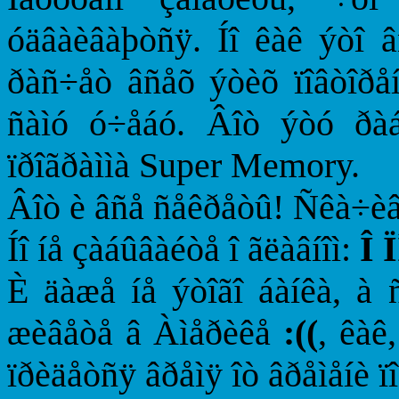
óäâàèâàþòñÿ. Íî êàê ýòî â
ðàñ÷åò âñåõ ýòèõ ïîâòîðåí
ñàìó ó÷åáó. Âîò ýòó ðà
ïðîãðàììà Super Memory.
Âîò è âñå ñåêðåòû! Ñêà÷èâà
Íî íå çàáûâàéòå î ãëàâíîì:
Î 
È äàæå íå ýòîãî áàíêà, à ñ
æèâåòå â Àìåðèêå
:((
, êàê,
ïðèäåòñÿ âðåìÿ îò âðåìåíè ï