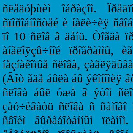
ñëåäóþùèì îáðàçîì. Ïðåä
ñïîñîáíîñòåé è íàëè÷èÿ ñâîá
ïî 10 ñëîâ â äåíü. Òîãäà 
àíãëîÿçû÷íîé ïðîãðàììû, 
íåçíàêîìûå ñëîâà, çàãëÿäûâ
(Âîò ãäå áûëà áû ýêîíîìèÿ â
ñëîâà áûë óæå â ýòîì ñëîâ
çàó÷èâàòü ñëîâà ñ ñàìîãî 
ñâîèì âûðàáîòàííûì ïëàíî