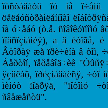
îòñòàâàòü îò íå î÷åíü ñ
öåëåóñòðåìëåííîãî ëîáîòðÿñà
íà ó÷åáó (ò.å. ñîâîêóïíîìó 
ïîäñîçíàíèÿ), a â èòîãå, è
Âòîðàÿ æå ïðè÷èíà â òîì, ÷
Áåðòîí, ïåðåâîä÷èê "Òûñÿ÷è
ÿçûêàõ, ïðèçíàâàëñÿ, ÷òî í
ìèíóò ïîäðÿä, "ïîòîìó ÷
ñâåæåñòü".