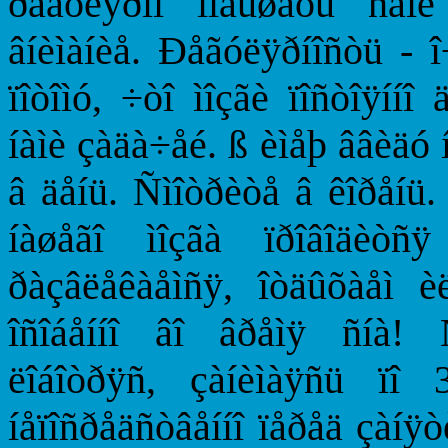
ðåãóëÿðíî ïîâûøàòü ñâîé
âíèìàíèå. Ðåãóëÿðíîñòü - 
ïîòîìó, ÷òî ìîçãè ïîñòîÿííî
íàìè çàäà÷åé. ß èìåþ ââèäó
â äåíü. Ñìîòðèòå â êîðåíü.
íàøåãî ìîçãà ïðîâîäèò
ðàçâëåêàåìñÿ, îòäûõàåì è
îñîáåííî âî âðåìÿ ñíà! Ñ
ëîáîòðÿñ, çàíèìàÿñü ïî 
íåïîñðåäñòâåííî ïåðåä çàíÿ