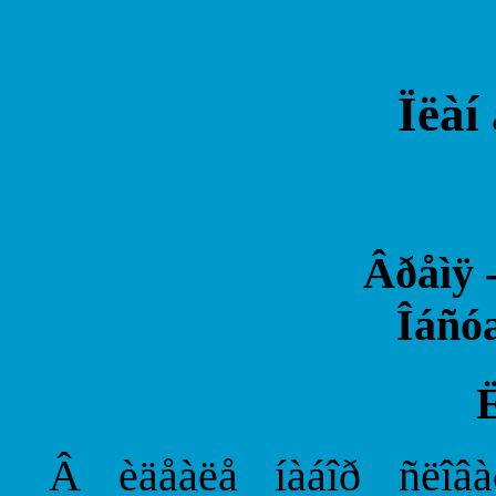
Ïëàí
Âðåìÿ -
Îáñóæ
Â èäåàëå íàáîð ñëîâàð