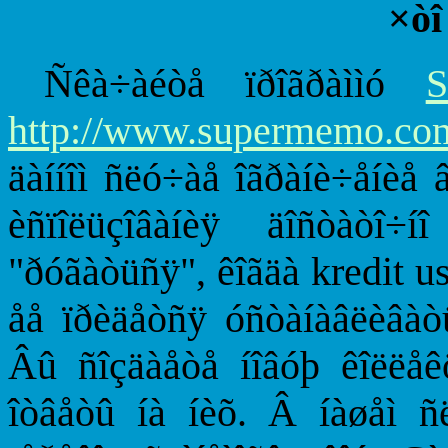
×òî
Ñêà÷àéòå ïðîãðàììó
http://www.supermemo.co
äàííîì ñëó÷àå îãðàíè÷åíèå â
èñïîëüçîâàíèÿ äîñòàòî÷í
"ðóãàòüñÿ", êîãäà kredit u
åå ïðèäåòñÿ óñòàíàâëèâàòü
Âû ñîçäàåòå íîâóþ êîëëåê
îòâåòû íà íèõ. Â íàøåì ñ