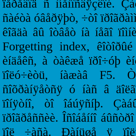
ïåðåâîä ñ ìíåìîñâÿçêîé. Çà
ñàéòà óâåðÿþò, ÷òî ïðîãðàììà
êîãäà âû îòâåò íà íåãî ïîì
Forgetting index, êîòîðû
èíäåêñ, à òàêæå ïðî÷óþ èíô
ïîëó÷èòü, íàæàâ F5. Òà
ñîõðàíÿåòñÿ ó íàñ â äîëãî
ïîíÿòíî, òî îáúÿñíþ. Çà
ïðîãðåññèè. Îñîáåííî áûñòð
ïîë ÷àñà. Ðàíüøå ÿ ïîë