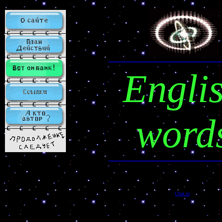
Engli
word
Chat.ru
ÒÅËÏÍÅÎÄÕÅÔ